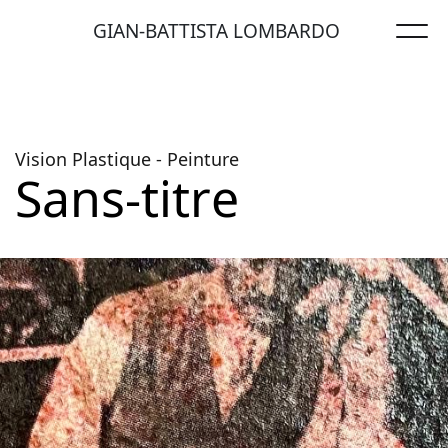
GIAN-BATTISTA
LOMBARDO
V
i
s
i
o
n
P
l
a
s
t
i
q
u
e
-
P
e
i
n
t
u
r
e
S
a
n
s
-
t
i
t
r
e